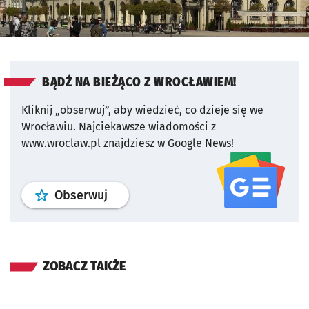
BĄDŹ NA BIEŻĄCO Z WROCŁAWIEM!
Kliknij „obserwuj”, aby wiedzieć, co dzieje się we
Wrocławiu.
Najciekawsze wiadomości z
www.wroclaw.pl znajdziesz w Google News!
profil
google news
serwisu wroclaw
Obserwuj
ZOBACZ TAKŻE