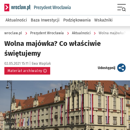
Serwis informacyjny wroclaw.pl podserwis: Prezydent Wroc
Menu
Aktualności
Baza Inwestycji
Podziękowania
Wskaźniki
wroclaw.pl
Prezydent Wrocławia
Aktualności
Wolna majówka? Co
Wolna majówka? Co właściwie
świętujemy
Data publikacji:
Autor:
02.05.2021 15:11 |
Ewa Waplak
artykuł
Udostępnij
Materiał archiwalny
Kliknij, aby powiększyć