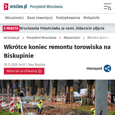
Serwis informacyjny wroclaw.pl podserwis: Prezydent Wroc
Menu
Aktualności
Baza Inwestycji
Podziękowania
Wskaźniki
Z MIASTA
Wrocławska Potańcówka za nami. Zobaczcie zdjęcia
wroclaw.pl
Prezydent Wrocławia
Aktualności
Wkrótce koniec rem
Wkrótce koniec remontu torowiska na
Biskupinie
Data publikacji:
Autor:
30.11.2020 14:20 |
Ewa Waplak
artykuł
Udostępnij
Materiał archiwalny
Kliknij, aby powiększyć