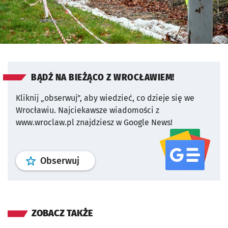
BĄDŹ NA BIEŻĄCO Z WROCŁAWIEM!
Kliknij „obserwuj”, aby wiedzieć, co dzieje się we
Wrocławiu.
Najciekawsze wiadomości z
www.wroclaw.pl znajdziesz w Google News!
profil
google news
serwisu wroclaw
Obserwuj
ZOBACZ TAKŻE