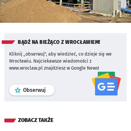
BĄDŹ NA BIEŻĄCO Z WROCŁAWIEM!
Kliknij „obserwuj”, aby wiedzieć, co dzieje się we
Wrocławiu.
Najciekawsze wiadomości z
www.wroclaw.pl znajdziesz w Google News!
profil
google news
serwisu wroclaw
Obserwuj
ZOBACZ TAKŻE