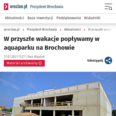
Serwis informacyjny wroclaw.pl podserwis: Prezydent Wroc
Menu
Aktualności
Baza Inwestycji
Podziękowania
Wskaźniki
wroclaw.pl
Prezydent Wrocławia
Aktualności
W przyszłe wakacj
W przyszłe wakacje popływamy w
aquaparku na Brochowie
Data publikacji:
Autor:
27.07.2021 11:27 |
Ewa Waplak
artykuł
Udostępnij
Materiał archiwalny
Kliknij, aby powiększyć