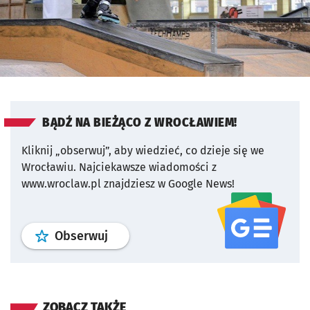
BĄDŹ NA BIEŻĄCO Z WROCŁAWIEM!
Kliknij „obserwuj”, aby wiedzieć, co dzieje się we
Wrocławiu.
Najciekawsze wiadomości z
www.wroclaw.pl znajdziesz w Google News!
profil
google news
serwisu wroclaw
Obserwuj
ZOBACZ TAKŻE