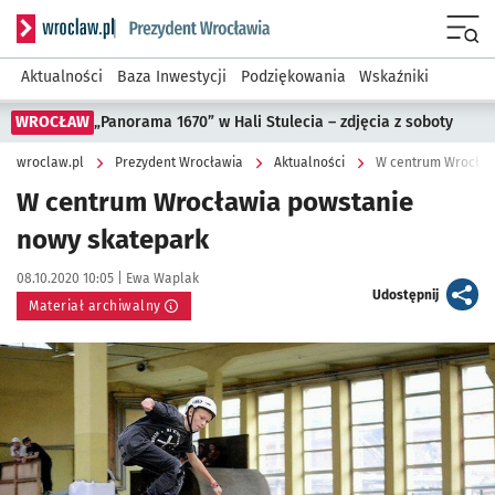
Serwis informacyjny wroclaw.pl podserwis: Prezydent Wroc
Menu
Aktualności
Baza Inwestycji
Podziękowania
Wskaźniki
WROCŁAW
„Panorama 1670” w Hali Stulecia – zdjęcia z soboty
wroclaw.pl
Prezydent Wrocławia
Aktualności
W centrum Wrocław
W centrum Wrocławia powstanie
nowy skatepark
Data publikacji:
Autor:
08.10.2020 10:05 |
Ewa Waplak
artykuł
Udostępnij
Materiał archiwalny
Kliknij, aby powiększyć