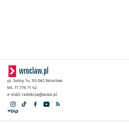
pl. Solny 14,
50-062
Wrocław
tel. 71 776 71 42
e-mail:
redakcja@araw.pl