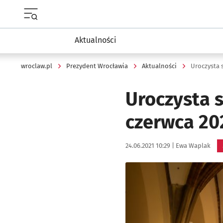
Menu główne portalu wroclaw.pl
Aktualności
wroclaw.pl
Prezydent Wrocławia
Aktualności
Uroczysta s
Uroczysta s
czerwca 202
Data publikacji:
Autor:
24.06.2021 10:29 |
Ewa Waplak
Kliknij, aby powiększyć