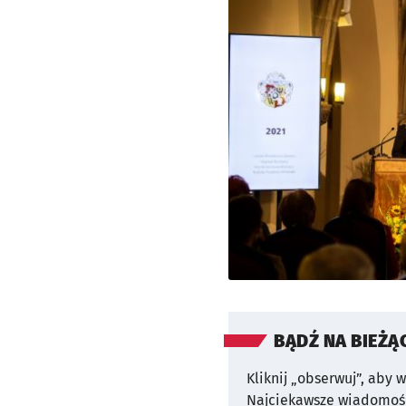
BĄDŹ NA BIEŻĄ
Kliknij „obserwuj”, aby 
Najciekawsze wiadomośc