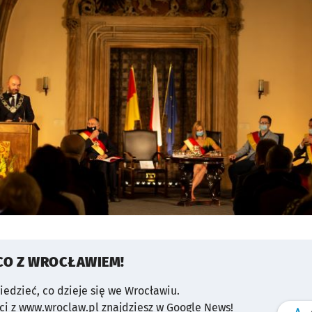
CO Z WROCŁAWIEM!
wiedzieć, co dzieje się we Wrocławiu.
i z www.wroclaw.pl znajdziesz w Google News!