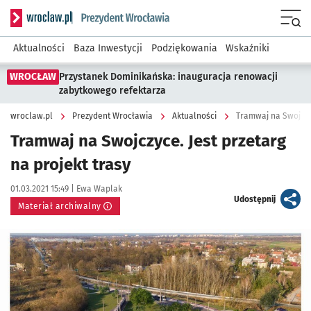
Serwis informacyjny wroclaw.pl podserwis: Prezydent Wroc
Menu
Aktualności
Baza Inwestycji
Podziękowania
Wskaźniki
WROCŁAW
Przystanek Dominikańska: inauguracja renowacji
zabytkowego refektarza
wroclaw.pl
Prezydent Wrocławia
Aktualności
Tramwaj na Swojczyc
Tramwaj na Swojczyce. Jest przetarg
na projekt trasy
Data publikacji:
Autor:
01.03.2021 15:49 |
Ewa Waplak
artykuł
Udostępnij
Materiał archiwalny
Kliknij, aby powiększyć