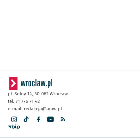
pl. Solny 14,
50-062
Wrocław
tel. 71 776 71 42
e-mail:
redakcja@araw.pl