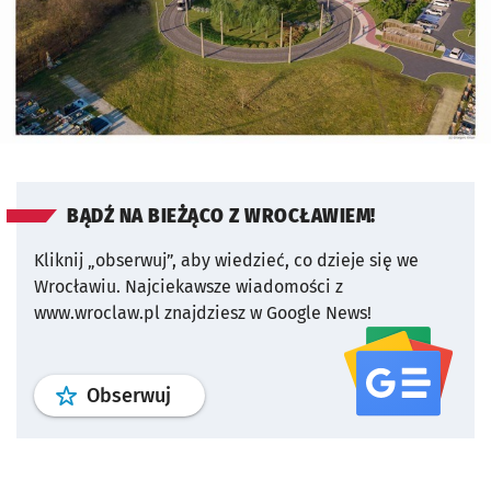
BĄDŹ NA BIEŻĄCO Z WROCŁAWIEM!
Kliknij „obserwuj”, aby wiedzieć, co dzieje się we
Wrocławiu.
Najciekawsze wiadomości z
www.wroclaw.pl znajdziesz w Google News!
profil
google news
serwisu wroclaw
Obserwuj