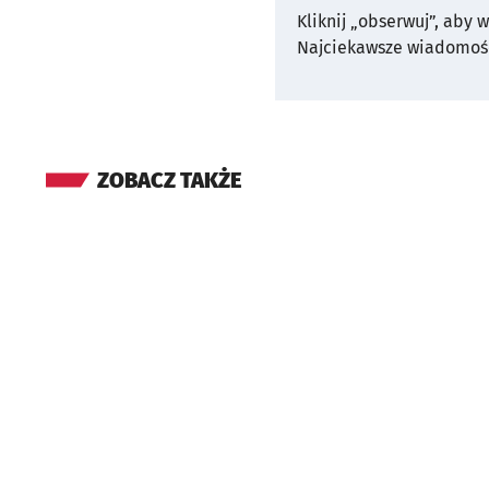
Kliknij „obserwuj”, aby 
Najciekawsze wiadomośc
ZOBACZ TAKŻE