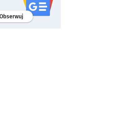
profil
google news
serwisu wroclaw.pl
Obserwuj