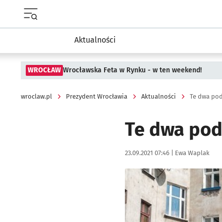
Menu główne portalu wroclaw.pl
Aktualności
WROCŁAW
Wrocławska Feta w Rynku - w ten weekend!
wroclaw.pl
Prezydent Wrocławia
Aktualności
Te dwa po
Te dwa pod
Data publikacji:
Autor:
23.09.2021 07:46 |
Ewa Waplak
Kliknij, aby powiększyć