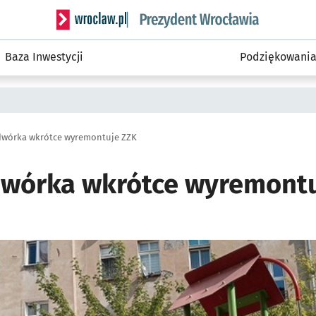
Serwis informacyjny wroclaw.pl podserwis: Prezyd
Baza Inwestycji
Podziękowani
dwórka wkrótce wyremontuje ZZK
wórka wkrótce wyremontu