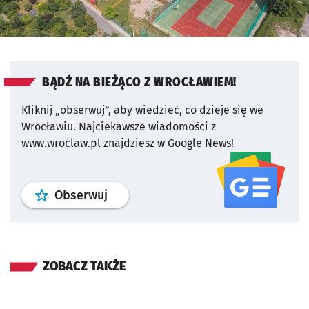
BĄDŹ NA BIEŻĄCO Z WROCŁAWIEM!
Kliknij „obserwuj”, aby wiedzieć, co dzieje się we
Wrocławiu.
Najciekawsze wiadomości z
www.wroclaw.pl znajdziesz w Google News!
profil
google news
serwisu wroclaw
Obserwuj
ZOBACZ TAKŻE