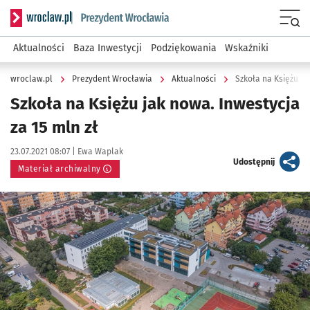
Serwis informacyjny wroclaw.pl podserwis: Prezydent Wroc
Menu
Aktualności
Baza Inwestycji
Podziękowania
Wskaźniki
wroclaw.pl
Prezydent Wrocławia
Aktualności
Szkoła na Księżu ja
Szkoła na Księżu jak nowa. Inwestycja
za 15 mln zł
Data publikacji:
Autor:
23.07.2021 08:07 |
Ewa Waplak
artykuł
Udostępnij
Materiał archiwalny
Kliknij, aby powiększyć