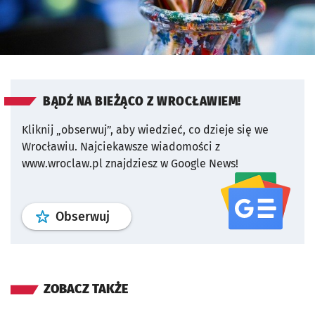
BĄDŹ NA BIEŻĄCO Z WROCŁAWIEM!
Kliknij „obserwuj”, aby wiedzieć, co dzieje się we
Wrocławiu.
Najciekawsze wiadomości z
www.wroclaw.pl znajdziesz w Google News!
profil
google news
serwisu wroclaw
Obserwuj
ZOBACZ TAKŻE