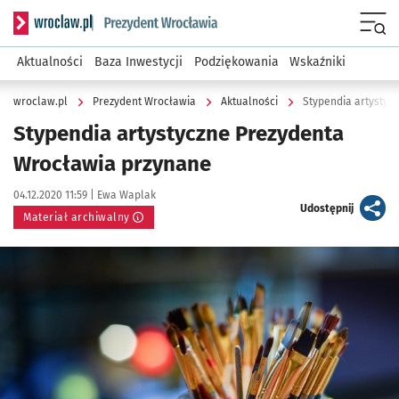
Serwis informacyjny wroclaw.pl podserwis: Prezydent Wroc
Menu
Aktualności
Baza Inwestycji
Podziękowania
Wskaźniki
wroclaw.pl
Prezydent Wrocławia
Aktualności
Stypendia artystyc
Stypendia artystyczne Prezydenta
Wrocławia przynane
Data publikacji:
Autor:
04.12.2020 11:59 |
Ewa Waplak
artykuł
Udostępnij
Materiał archiwalny
Kliknij, aby powiększyć