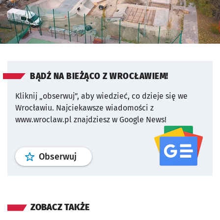
BĄDŹ NA BIEŻĄCO Z WROCŁAWIEM!
Kliknij „obserwuj”, aby wiedzieć, co dzieje się we
Wrocławiu.
Najciekawsze wiadomości z
www.wroclaw.pl znajdziesz w Google News!
profil
google news
serwisu wroclaw
Obserwuj
ZOBACZ TAKŻE