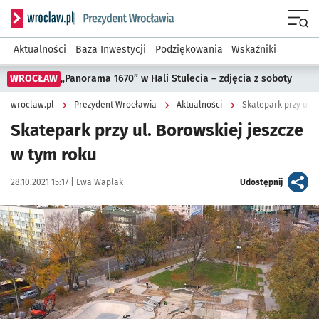
Serwis informacyjny wroclaw.pl podserwis: Prezydent Wroc
Menu
Aktualności
Baza Inwestycji
Podziękowania
Wskaźniki
WROCŁAW
„Panorama 1670” w Hali Stulecia – zdjęcia z soboty
wroclaw.pl
Prezydent Wrocławia
Aktualności
Skatepark przy ul. 
Skatepark przy ul. Borowskiej jeszcze
w tym roku
Data publikacji:
Autor:
artykuł
28.10.2021 15:17 |
Ewa Waplak
Udostępnij
Kliknij, aby powiększyć