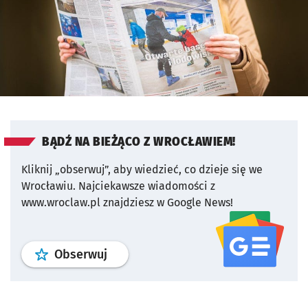
BĄDŹ NA BIEŻĄCO Z WROCŁAWIEM!
Kliknij „obserwuj”, aby wiedzieć, co dzieje się we
Wrocławiu.
Najciekawsze wiadomości z
www.wroclaw.pl znajdziesz w Google News!
profil
google news
serwisu wroclaw
Obserwuj