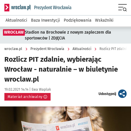
Serwis informacyjny wroclaw.pl podserwis: Prezydent Wroc
Menu
Aktualności
Baza Inwestycji
Podziękowania
Wskaźniki
WROCŁAW
Stadion na Brochowie z nowym zapleczem dla
sportowców | ZDJĘCIA
wroclaw.pl
Prezydent Wrocławia
Aktualności
Rozlicz PIT zdalnie
Rozlicz PIT zdalnie, wybierając
Wrocław - naturalnie – w biuletynie
wroclaw.pl
Data publikacji:
Autor:
19.02.2021 14:14 |
Ewa Waplak
artykuł
Udostępnij
Materiał archiwalny
Kliknij, aby powiększyć