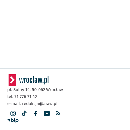
pl. Solny 14,
50-062
Wrocław
tel. 71 776 71 42
e-mail:
redakcja@araw.pl