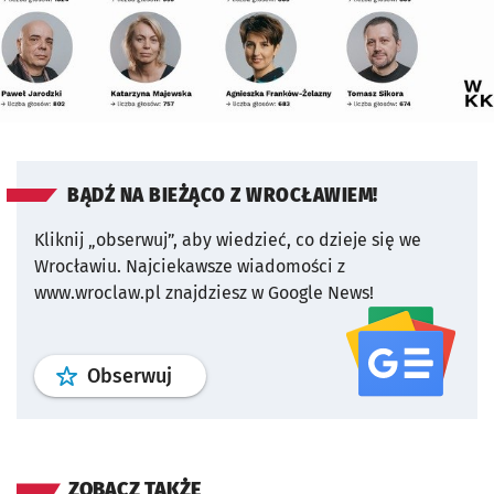
BĄDŹ NA BIEŻĄCO Z WROCŁAWIEM!
Kliknij „obserwuj”, aby wiedzieć, co dzieje się we
Wrocławiu.
Najciekawsze wiadomości z
www.wroclaw.pl znajdziesz w Google News!
profil
google news
serwisu wroclaw
Obserwuj
ZOBACZ TAKŻE