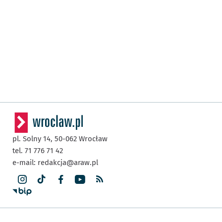
pl. Solny 14,
50-062
Wrocław
tel. 71 776 71 42
e-mail:
redakcja@araw.pl