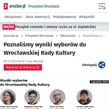
Serwis informacyjny wroclaw.pl podserwis: Prezydent Wroc
Menu
Aktualności
Baza Inwestycji
Podziękowania
Wskaźniki
WAŻNE
Początek remontu i zmiana ruchu na ul. Gajowickiej
wroclaw.pl
Prezydent Wrocławia
Aktualności
Poznaliśmy wyniki 
Poznaliśmy wyniki wyborów do
Wrocławskiej Rady Kultury
Data publikacji:
Autor:
05.12.2020 06:26 |
Ewa Waplak
artykuł
Udostępnij
Materiał archiwalny
Kliknij, aby powiększyć