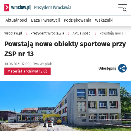
Serwis informacyjny wroclaw.pl podserwis: Prezydent Wroc
Menu
Aktualności
Baza Inwestycji
Podziękowania
Wskaźniki
wroclaw.pl
Prezydent Wrocławia
Aktualności
Powstają nowe obie
Powstają nowe obiekty sportowe przy
ZSP nr 13
Data publikacji:
Autor:
10.06.2021 12:09 |
Ewa Waplak
artykuł
Udostępnij
Materiał archiwalny
Kliknij, aby powiększyć