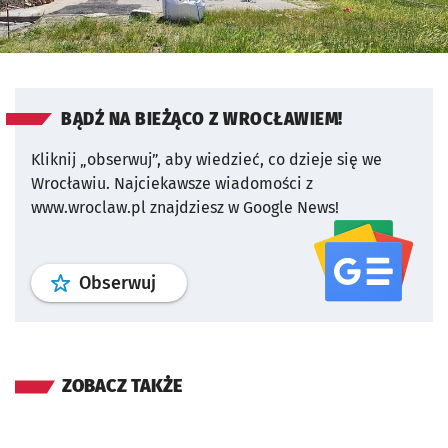
BĄDŹ NA BIEŻĄCO Z WROCŁAWIEM!
Kliknij „obserwuj”, aby wiedzieć, co dzieje się we
Wrocławiu.
Najciekawsze wiadomości z
www.wroclaw.pl znajdziesz w Google News!
profil
google news
serwisu wroclaw
Obserwuj
ZOBACZ TAKŻE