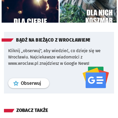
BĄDŹ NA BIEŻĄCO Z WROCŁAWIEM!
Kliknij „obserwuj”, aby wiedzieć, co dzieje się we
Wrocławiu.
Najciekawsze wiadomości z
www.wroclaw.pl znajdziesz w Google News!
profil
google news
serwisu wroclaw
Obserwuj
ZOBACZ TAKŻE