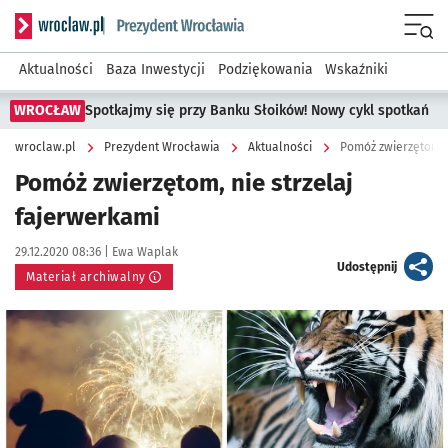
Serwis informacyjny wroclaw.pl podserwis: Prezydent Wroc
Menu
Aktualności
Baza Inwestycji
Podziękowania
Wskaźniki
WROCŁAW
Spotkajmy się przy Banku Słoików! Nowy cykl spotkań
wroclaw.pl
Prezydent Wrocławia
Aktualności
Pomóż zwierzętom, n
Pomóż zwierzętom, nie strzelaj
fajerwerkami
Data publikacji:
Autor:
29.12.2020 08:36 |
Ewa Waplak
artykuł
Udostępnij
Materiał archiwalny
Kliknij, aby powiększyć