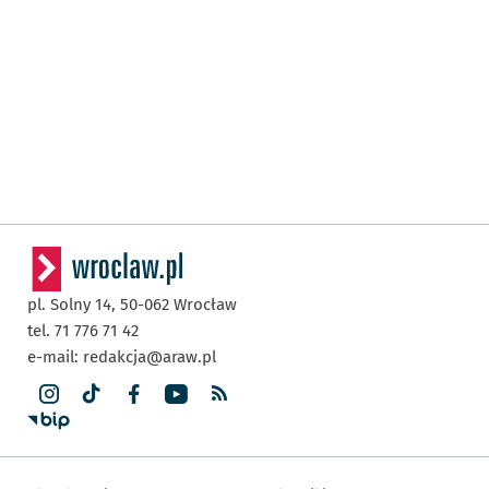
pl. Solny 14,
50-062
Wrocław
tel. 71 776 71 42
e-mail:
redakcja@araw.pl