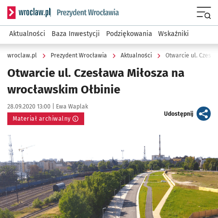
Serwis informacyjny wroclaw.pl podserwis: Prezydent Wroc
Menu
Aktualności
Baza Inwestycji
Podziękowania
Wskaźniki
wroclaw.pl
Prezydent Wrocławia
Aktualności
Otwarcie ul. Czesł
Otwarcie ul. Czesława Miłosza na
wrocławskim Ołbinie
Data publikacji:
Autor:
28.09.2020 13:00 |
Ewa Waplak
artykuł
Udostępnij
Materiał archiwalny
Kliknij, aby powiększyć