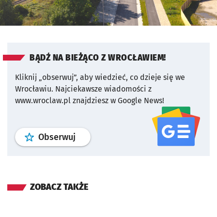
BĄDŹ NA BIEŻĄCO Z WROCŁAWIEM!
Kliknij „obserwuj”, aby wiedzieć, co dzieje się we
Wrocławiu.
Najciekawsze wiadomości z
www.wroclaw.pl znajdziesz w Google News!
profil
google news
serwisu wroclaw
Obserwuj
ZOBACZ TAKŻE