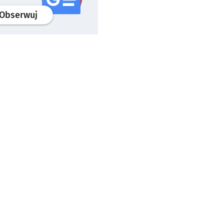
profil
google news
serwisu wroclaw.pl
Obserwuj