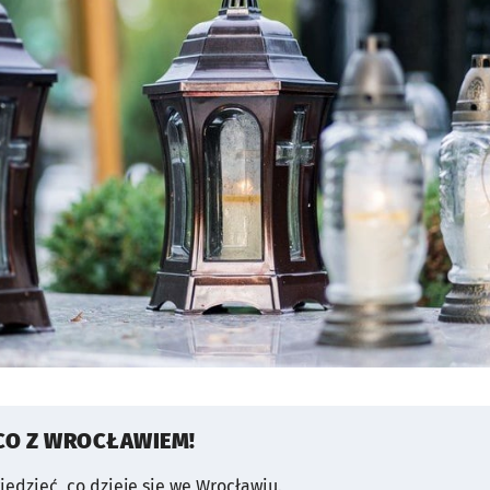
CO Z WROCŁAWIEM!
wiedzieć, co dzieje się we Wrocławiu.