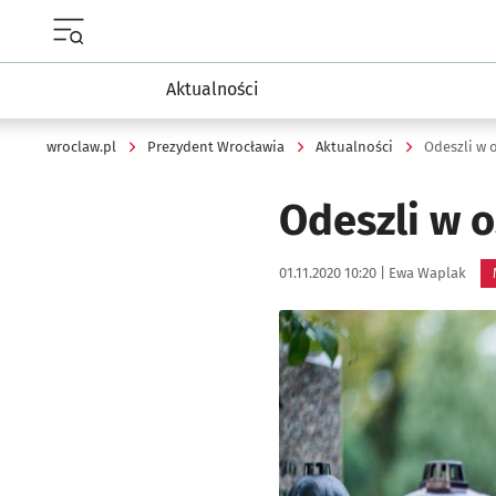
Menu główne portalu wroclaw.pl
Aktualności
wroclaw.pl
Prezydent Wrocławia
Aktualności
Odeszli w 
Odeszli w 
Data publikacji:
Autor:
01.11.2020 10:20 |
Ewa Waplak
Kliknij, aby powiększyć