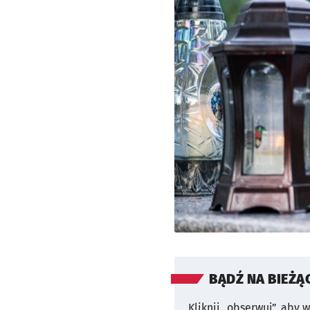
BĄDŹ NA BIEŻĄ
Kliknij „obserwuj”, aby 