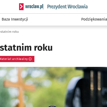
Serwis informacyjny wroclaw.pl podserwis: Prezyd
Baza Inwestycji
Podziękowani
ostatnim roku
ostatnim roku
Materiał archiwalny