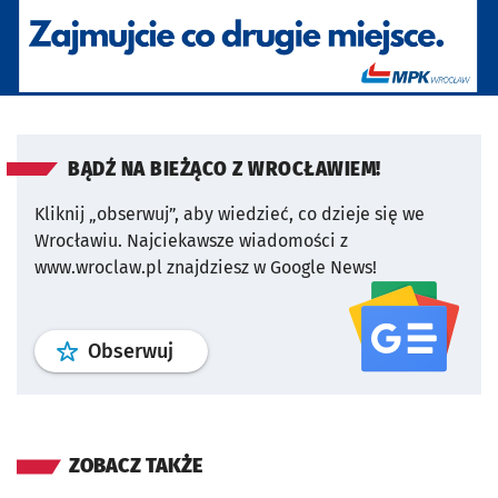
BĄDŹ NA BIEŻĄCO Z WROCŁAWIEM!
Kliknij „obserwuj”, aby wiedzieć, co dzieje się we
Wrocławiu.
Najciekawsze wiadomości z
www.wroclaw.pl znajdziesz w Google News!
profil
google news
serwisu wroclaw
Obserwuj
ZOBACZ TAKŻE