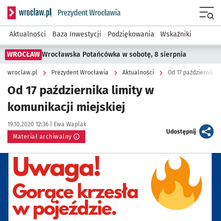
Serwis informacyjny wroclaw.pl podserwis: Prezydent Wroc
Menu
Aktualności
Baza Inwestycji
Podziękowania
Wskaźniki
WROCŁAW
Wrocławska Potańcówka w sobotę, 8 sierpnia
wroclaw.pl
Prezydent Wrocławia
Aktualności
Od 17 października l
Od 17 października limity w
komunikacji miejskiej
Data publikacji:
Autor:
19.10.2020 12:36 |
Ewa Waplak
artykuł
Udostępnij
Materiał archiwalny
Kliknij, aby powiększyć