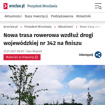
Serwis informacyjny wroclaw.pl podserwis: Prezydent Wroc
Menu
Aktualności
Baza Inwestycji
Podziękowania
Wskaźniki
wroclaw.pl
Prezydent Wrocławia
Aktualności
Nowa trasa rowerow
Nowa trasa rowerowa wzdłuż drogi
wojewódzkiej nr 342 na finiszu
Data publikacji:
Autor:
23.07.2021 08:05 |
Ewa Waplak
artykuł
Udostępnij
Materiał archiwalny
Kliknij, aby powiększyć