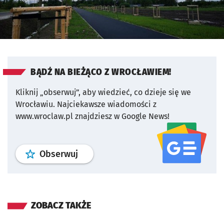
BĄDŹ NA BIEŻĄCO Z WROCŁAWIEM!
Kliknij „obserwuj”, aby wiedzieć, co dzieje się we
Wrocławiu.
Najciekawsze wiadomości z
www.wroclaw.pl znajdziesz w Google News!
profil
google news
serwisu wroclaw
Obserwuj
ZOBACZ TAKŻE