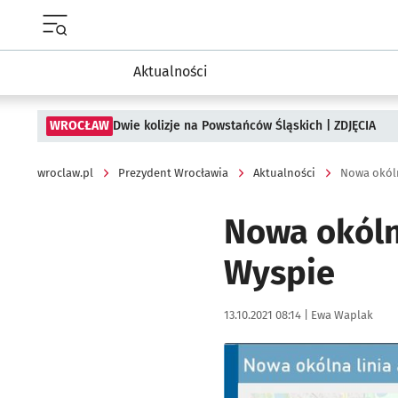
Menu główne portalu wroclaw.pl
Aktualności
WROCŁAW
Dwie kolizje na Powstańców Śląskich | ZDJĘCIA
wroclaw.pl
Prezydent Wrocławia
Aktualności
Nowa okóln
Nowa okóln
Wyspie
Data publikacji:
Autor:
13.10.2021 08:14 |
Ewa Waplak
Kliknij, aby powiększyć