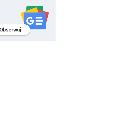
profil
google news
serwisu wroclaw.pl
Obserwuj