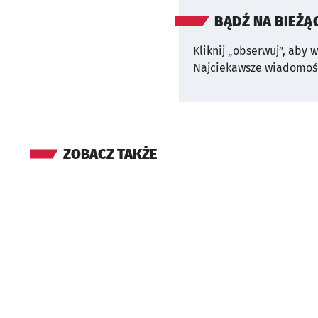
BĄDŹ NA BIEŻĄ
Kliknij „obserwuj”, aby 
Najciekawsze wiadomośc
ZOBACZ TAKŻE