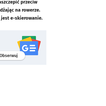
aszczepić przeciw
dżając na rowerze.
 jest e-skierowanie.
profil
google news
serwisu wroclaw.pl
Obserwuj