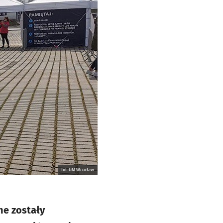
fot. UM Wrocław
ne zostały