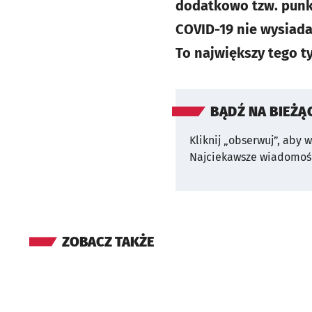
dodatkowo tzw. punkt
COVID-19 nie wysiada
To największy tego t
BĄDŹ NA BIEŻĄ
Kliknij „obserwuj”, aby 
Najciekawsze wiadomośc
ZOBACZ TAKŻE