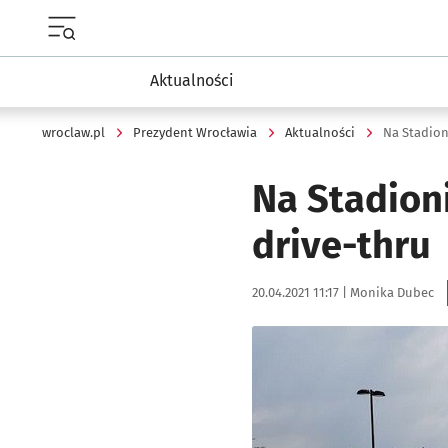
Menu główne portalu wroclaw.pl
Aktualności
wroclaw.pl
Prezydent Wrocławia
Aktualności
Na Stadion
Na Stadion
drive-thru
Data publikacji:
Autor:
20.04.2021 11:17 |
Monika Dubec
Kliknij, aby powiększyć