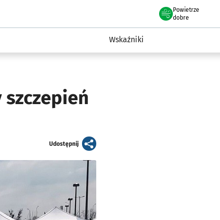
Powietrze
we Wrocławiu
ent Wrocławia
dobre
a
Wskaźniki
 szczepień
artykuł
Udostępnij