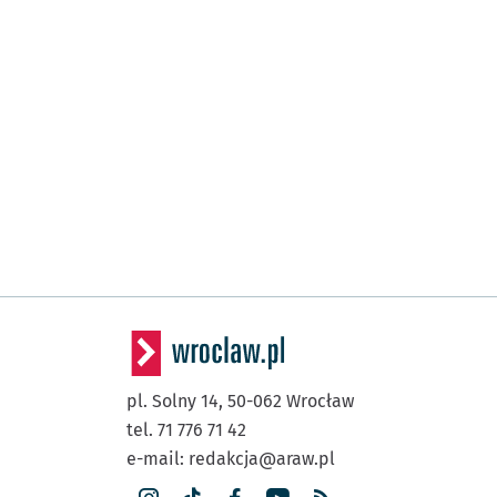
pl. Solny 14,
50-062
Wrocław
tel. 71 776 71 42
e-mail:
redakcja@araw.pl