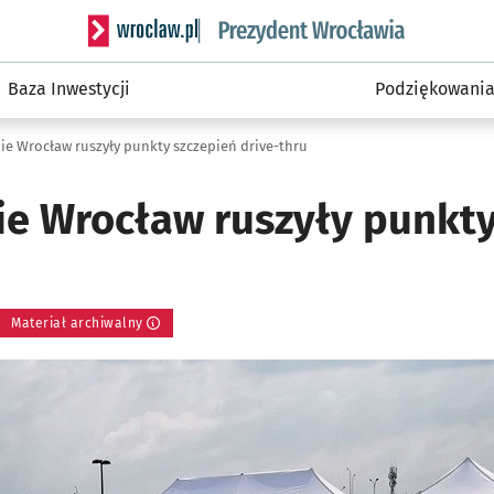
Serwis informacyjny wroclaw.pl podserwis: Prezyd
Baza Inwestycji
Podziękowani
ie Wrocław ruszyły punkty szczepień drive-thru
ie Wrocław ruszyły punkty
Materiał archiwalny