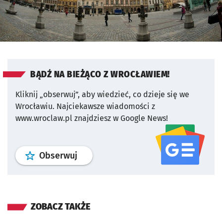
BĄDŹ NA BIEŻĄCO Z WROCŁAWIEM!
Kliknij „obserwuj”, aby wiedzieć, co dzieje się we
Wrocławiu.
Najciekawsze wiadomości z
www.wroclaw.pl znajdziesz w Google News!
profil
google news
serwisu wroclaw
Obserwuj
ZOBACZ TAKŻE