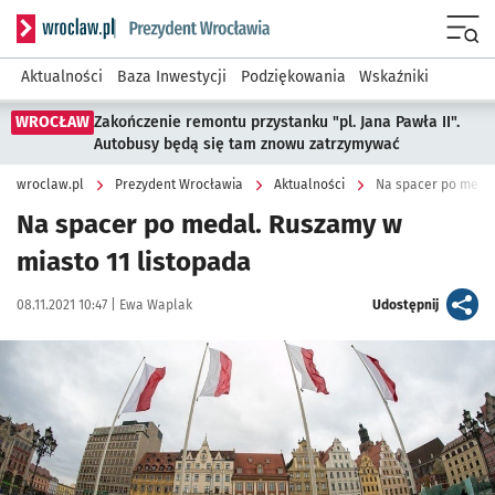
Serwis informacyjny wroclaw.pl podserwis: Prezydent Wroc
Menu
Aktualności
Baza Inwestycji
Podziękowania
Wskaźniki
WROCŁAW
Zakończenie remontu przystanku "pl. Jana Pawła II".
Autobusy będą się tam znowu zatrzymywać
wroclaw.pl
Prezydent Wrocławia
Aktualności
Na spacer po medal
Na spacer po medal. Ruszamy w
miasto 11 listopada
Data publikacji:
Autor:
artykuł
08.11.2021 10:47 |
Ewa Waplak
Udostępnij
Kliknij, aby powiększyć