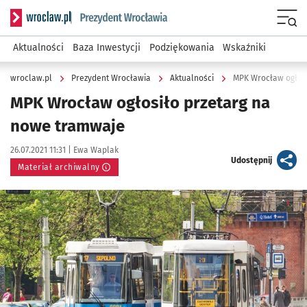
Serwis informacyjny wroclaw.pl podserwis: Prezydent Wroc
Menu
Aktualności
Baza Inwestycji
Podziękowania
Wskaźniki
wroclaw.pl
Prezydent Wrocławia
Aktualności
MPK Wrocław ogłosi
MPK Wrocław ogłosiło przetarg na
nowe tramwaje
Data publikacji:
Autor:
26.07.2021 11:31 |
Ewa Waplak
artykuł
Udostępnij
Materiał archiwalny
Kliknij, aby powiększyć