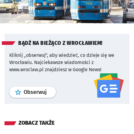
BĄDŹ NA BIEŻĄCO Z WROCŁAWIEM!
Kliknij „obserwuj”, aby wiedzieć, co dzieje się we
Wrocławiu.
Najciekawsze wiadomości z
www.wroclaw.pl znajdziesz w Google News!
profil
google news
serwisu wroclaw
Obserwuj
ZOBACZ TAKŻE