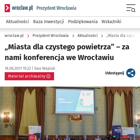
Serwis informacyjny wroclaw.pl podserwis: Prezydent Wroc
Menu
Aktualności
Baza Inwestycji
Podziękowania
Wskaźniki
wroclaw.pl
Prezydent Wrocławia
Aktualności
„Miasta dla czyste
„Miasta dla czystego powietrza” – za
nami konferencja we Wrocławiu
Data publikacji:
Autor:
18.06.2021 15:22 |
Ewa Waplak
artykuł
Udostępnij
Materiał archiwalny
Kliknij, aby powiększyć