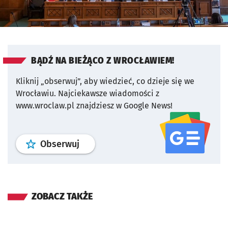
BĄDŹ NA BIEŻĄCO Z WROCŁAWIEM!
Kliknij „obserwuj”, aby wiedzieć, co dzieje się we
Wrocławiu.
Najciekawsze wiadomości z
www.wroclaw.pl znajdziesz w Google News!
profil
google news
serwisu wroclaw
Obserwuj
ZOBACZ TAKŻE