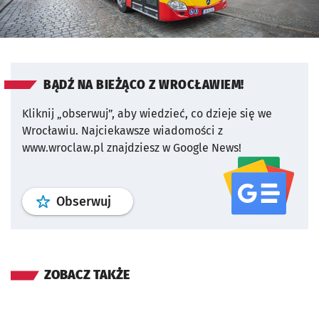
BĄDŹ NA BIEŻĄCO Z WROCŁAWIEM!
Kliknij „obserwuj”, aby wiedzieć, co dzieje się we
Wrocławiu.
Najciekawsze wiadomości z
www.wroclaw.pl znajdziesz w Google News!
profil
google news
serwisu wroclaw
Obserwuj
ZOBACZ TAKŻE