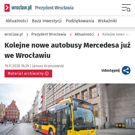
Serwis informacyjny wroclaw.pl podserwis: Prezydent Wroc
Menu
Aktualności
Baza Inwestycji
Podziękowania
Wskaźniki
wroclaw.pl
Prezydent Wrocławia
Aktualności
Kolejne nowe auto
Kolejne nowe autobusy Mercedesa już
we Wrocławiu
Data publikacji:
Autor:
19.11.2020 16:29 |
Janusz Krzeszowski
artykuł
Udostępnij
Materiał archiwalny
Kliknij, aby powiększyć