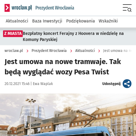
Serwis informacyjny wroclaw.pl podserwis: Prezydent Wroc
Menu
Aktualności
Baza Inwestycji
Podziękowania
Wskaźniki
Z MIASTA
Bezpłatny koncert Ferajny z Hoovera w niedzielę na
Komuny Paryskiej
wroclaw.pl
Prezydent Wrocławia
Aktualności
Jest umowa na nowe
Jest umowa na nowe tramwaje. Tak
będą wyglądać wozy Pesa Twist
Data publikacji:
Autor:
artykuł
20.12.2021 15:46 |
Ewa Waplak
Udostępnij
Kliknij, aby powiększyć