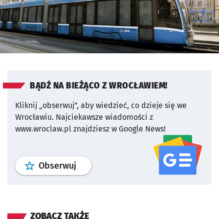
BĄDŹ NA BIEŻĄCO Z WROCŁAWIEM!
Kliknij „obserwuj”, aby wiedzieć, co dzieje się we
Wrocławiu.
Najciekawsze wiadomości z
www.wroclaw.pl znajdziesz w Google News!
profil
google news
serwisu wroclaw
Obserwuj
ZOBACZ TAKŻE