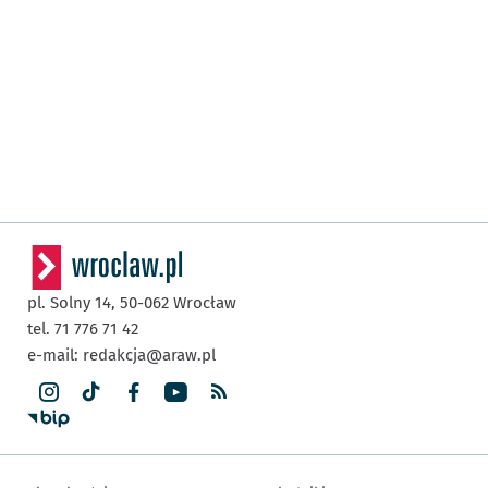
pl. Solny 14,
50-062
Wrocław
tel. 71 776 71 42
e-mail:
redakcja@araw.pl