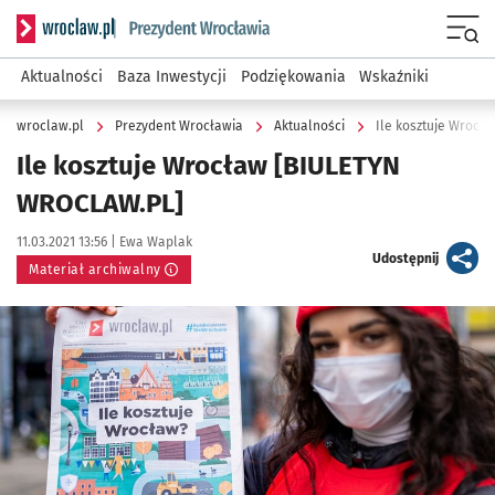
Serwis informacyjny wroclaw.pl podserwis: Prezydent Wroc
Menu
Aktualności
Baza Inwestycji
Podziękowania
Wskaźniki
wroclaw.pl
Prezydent Wrocławia
Aktualności
Ile kosztuje Wrocł
Ile kosztuje Wrocław [BIULETYN
WROCLAW.PL]
Data publikacji:
Autor:
11.03.2021 13:56 |
Ewa Waplak
artykuł
Udostępnij
Materiał archiwalny
Kliknij, aby powiększyć