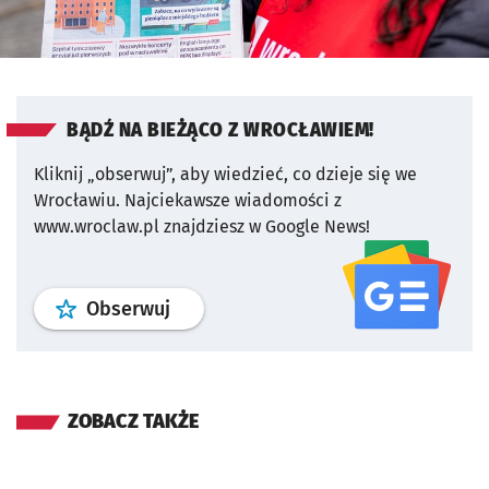
BĄDŹ NA BIEŻĄCO Z WROCŁAWIEM!
Kliknij „obserwuj”, aby wiedzieć, co dzieje się we
Wrocławiu.
Najciekawsze wiadomości z
www.wroclaw.pl znajdziesz w Google News!
profil
google news
serwisu wroclaw
Obserwuj
ZOBACZ TAKŻE