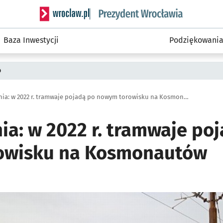
Serwis informacyjny wroclaw.pl podserwis: Prezyd
Baza Inwestycji
Podziękowani
o
Oś Zachodnia: w 2022 r. tramwaje pojadą po nowym torowisku na Kosmonautów
ia: w 2022 r. tramwaje po
owisku na Kosmonautów