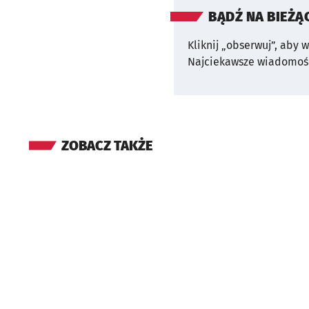
BĄDŹ NA BIEŻĄ
Kliknij „obserwuj”, aby 
Najciekawsze wiadomośc
ZOBACZ TAKŻE