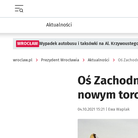
Menu główne portalu wroclaw.pl
Aktualności
WROCŁAW
Wypadek autobusu i taksówki na Al. Krzywousteg
wroclaw.pl
Prezydent Wrocławia
Aktualności
Oś Zachodn
nowym tor
Data publikacji:
Autor:
04.10.2021 15:21 |
Ewa Waplak
Kliknij, aby powiększyć