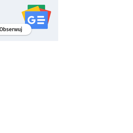
profil
google news
serwisu wroclaw.pl
Obserwuj