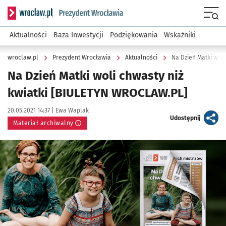
Serwis informacyjny wroclaw.pl podserwis: Prezydent Wroc
Menu
Aktualności
Baza Inwestycji
Podziękowania
Wskaźniki
wroclaw.pl
Prezydent Wrocławia
Aktualności
Na Dzień Matki wol
Na Dzień Matki woli chwasty niż
kwiatki [BIULETYN WROCLAW.PL]
Data publikacji:
Autor:
20.05.2021 14:37 |
Ewa Waplak
artykuł
Udostępnij
Materiał archiwalny
Kliknij, aby powiększyć