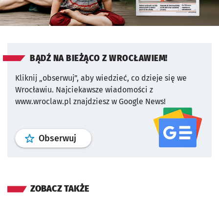
BĄDŹ NA BIEŻĄCO Z WROCŁAWIEM!
Kliknij „obserwuj”, aby wiedzieć, co dzieje się we
Wrocławiu.
Najciekawsze wiadomości z
www.wroclaw.pl znajdziesz w Google News!
profil
google news
serwisu wroclaw
Obserwuj
ZOBACZ TAKŻE