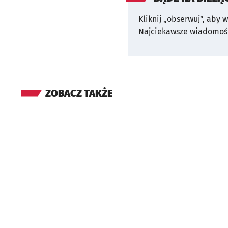
Kliknij „obserwuj”, aby 
Najciekawsze wiadomośc
ZOBACZ TAKŻE