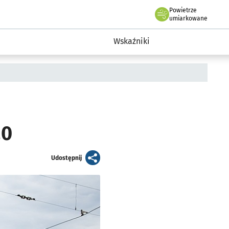
Powietrze
we Wrocławiu
ent Wrocławia
umiarkowane
a
Wskaźniki
20
artykuł
Udostępnij