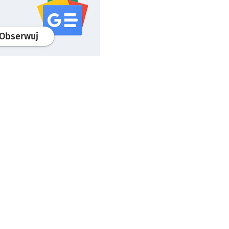
profil
google news
serwisu wroclaw.pl
Obserwuj