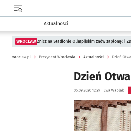
Menu główne portalu wroclaw.pl
Aktualności
WROCŁAW
Znicz na Stadionie Olimpijskim znów zapłonął | ZD
wroclaw.pl
Prezydent Wrocławia
Aktualności
Dzień Otwa
Dzień Otwa
Data publikacji:
Autor:
06.09.2020 12:29 |
Ewa Waplak
Kliknij, aby powiększyć