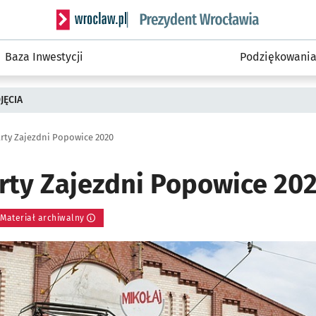
Serwis informacyjny wroclaw.pl podserwis: Prezyd
Baza Inwestycji
Podziękowani
JĘCIA
rty Zajezdni Popowice 2020
rty Zajezdni Popowice 20
Materiał archiwalny