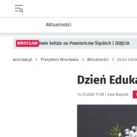
Menu główne portalu wroclaw.pl
Aktualności
WROCŁAW
Dwie kolizje na Powstańców Śląskich | ZDJĘCIA
wroclaw.pl
Prezydent Wrocławia
Aktualności
Dzień Eduk
Dzień Eduk
Data publikacji:
Autor:
14.10.2020 11:38 |
Ewa Waplak
Kliknij, aby powiększyć