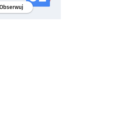
profil
google news
serwisu wroclaw.pl
Obserwuj