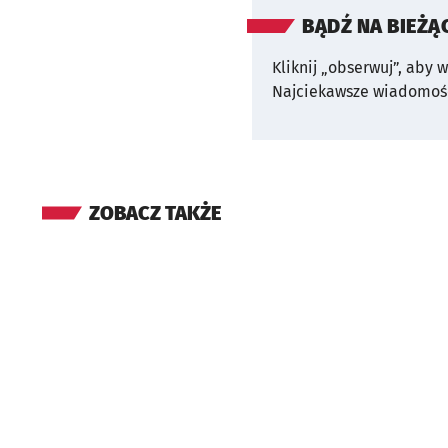
BĄDŹ NA BIEŻĄ
Kliknij „obserwuj”, aby 
Najciekawsze wiadomośc
ZOBACZ TAKŻE