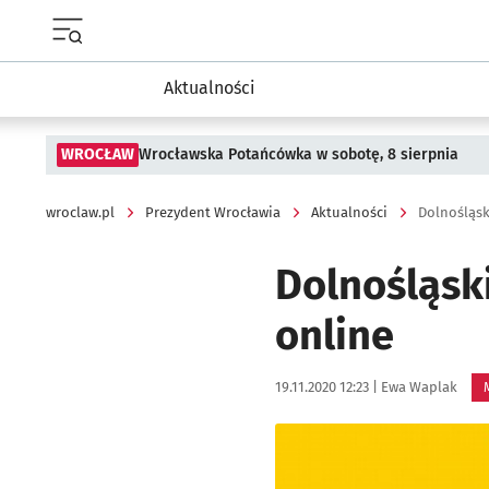
Menu główne portalu wroclaw.pl
Aktualności
WROCŁAW
Wrocławska Potańcówka w sobotę, 8 sierpnia
wroclaw.pl
Prezydent Wrocławia
Aktualności
Dolnośląsk
Dolnośląski
online
Data publikacji:
Autor:
19.11.2020 12:23 |
Ewa Waplak
Kliknij, aby powiększyć