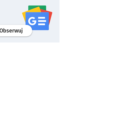
profil
google news
serwisu wroclaw.pl
Obserwuj