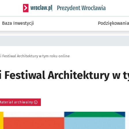
Serwis informacyjny wroclaw.pl podserwis: Prezyd
Baza Inwestycji
Podziękowani
i Festiwal Architektury w tym roku online
 Festiwal Architektury w 
Materiał archiwalny