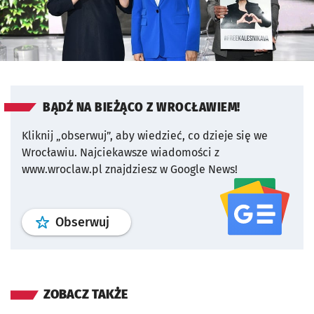
BĄDŹ NA BIEŻĄCO Z WROCŁAWIEM!
Kliknij „obserwuj”, aby wiedzieć, co dzieje się we
Wrocławiu.
Najciekawsze wiadomości z
www.wroclaw.pl znajdziesz w Google News!
profil
google news
serwisu wroclaw
Obserwuj
ZOBACZ TAKŻE