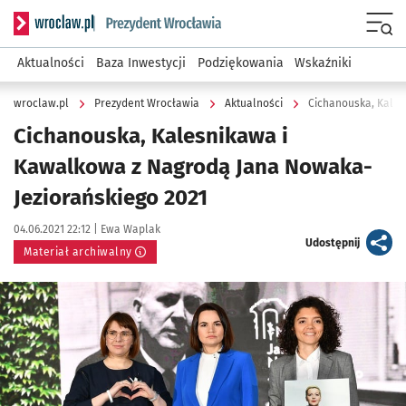
Serwis informacyjny wroclaw.pl podserwis: Prezydent Wroc
Menu
Aktualności
Baza Inwestycji
Podziękowania
Wskaźniki
wroclaw.pl
Prezydent Wrocławia
Aktualności
Cichanouska, Kalesnikawa i
Kawalkowa z Nagrodą Jana Nowaka-
Jeziorańskiego 2021
Data publikacji:
Autor:
04.06.2021 22:12 |
Ewa Waplak
artykuł
Udostępnij
Materiał archiwalny
Kliknij, aby powiększyć