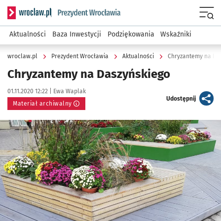
Serwis informacyjny wroclaw.pl podserwis: Prezydent Wroc
Menu
Aktualności
Baza Inwestycji
Podziękowania
Wskaźniki
wroclaw.pl
Prezydent Wrocławia
Aktualności
Chryzantemy na Da
Chryzantemy na Daszyńskiego
Data publikacji:
Autor:
01.11.2020 12:22 |
Ewa Waplak
artykuł
Udostępnij
Materiał archiwalny
Kliknij, aby powiększyć