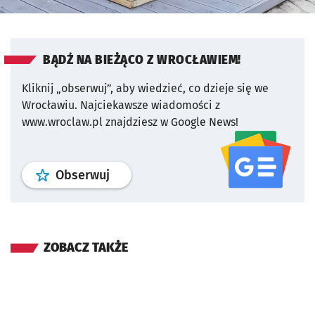
BĄDŹ NA BIEŻĄCO Z WROCŁAWIEM!
Kliknij „obserwuj”, aby wiedzieć, co dzieje się we
Wrocławiu.
Najciekawsze wiadomości z
www.wroclaw.pl znajdziesz w Google News!
profil
google news
serwisu wroclaw
Obserwuj
ZOBACZ TAKŻE