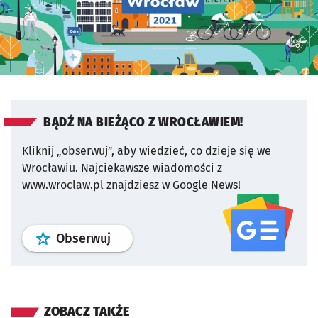
BĄDŹ NA BIEŻĄCO Z WROCŁAWIEM!
Kliknij „obserwuj”, aby wiedzieć, co dzieje się we
Wrocławiu.
Najciekawsze wiadomości z
www.wroclaw.pl znajdziesz w Google News!
profil
google news
serwisu wroclaw
Obserwuj
ZOBACZ TAKŻE