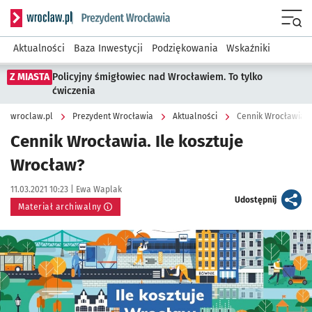
Serwis informacyjny wroclaw.pl podserwis: Prezydent Wroc
Menu
Aktualności
Baza Inwestycji
Podziękowania
Wskaźniki
Z MIASTA
Policyjny śmigłowiec nad Wrocławiem. To tylko
ćwiczenia
wroclaw.pl
Prezydent Wrocławia
Aktualności
Cennik Wrocławia. 
Cennik Wrocławia. Ile kosztuje
Wrocław?
Data publikacji:
Autor:
11.03.2021 10:23 |
Ewa Waplak
artykuł
Udostępnij
Materiał archiwalny
Kliknij, aby powiększyć