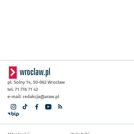
pl. Solny 14,
50-062
Wrocław
tel. 71 776 71 42
e-mail:
redakcja@araw.pl