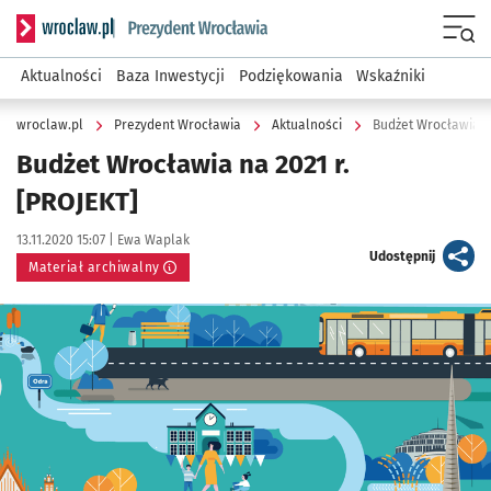
Serwis informacyjny wroclaw.pl podserwis: Prezydent Wroc
Menu
Aktualności
Baza Inwestycji
Podziękowania
Wskaźniki
wroclaw.pl
Prezydent Wrocławia
Aktualności
Budżet Wrocławia na
Budżet Wrocławia na 2021 r.
[PROJEKT]
Data publikacji:
Autor:
13.11.2020 15:07 |
Ewa Waplak
artykuł
Udostępnij
Materiał archiwalny
Kliknij, aby powiększyć