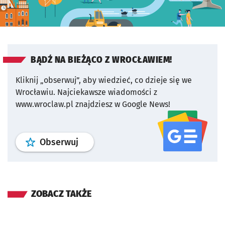
BĄDŹ NA BIEŻĄCO Z WROCŁAWIEM!
Kliknij „obserwuj”, aby wiedzieć, co dzieje się we
Wrocławiu.
Najciekawsze wiadomości z
www.wroclaw.pl znajdziesz w Google News!
profil
google news
serwisu wroclaw
Obserwuj
ZOBACZ TAKŻE