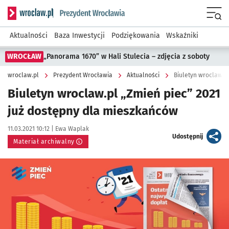
Serwis informacyjny wroclaw.pl podserwis: Prezydent Wroc
Menu
Aktualności
Baza Inwestycji
Podziękowania
Wskaźniki
WROCŁAW
„Panorama 1670” w Hali Stulecia – zdjęcia z soboty
wroclaw.pl
Prezydent Wrocławia
Aktualności
Biuletyn wroclaw.p
Biuletyn wroclaw.pl „Zmień piec” 2021
już dostępny dla mieszkańców
Data publikacji:
Autor:
11.03.2021 10:12 |
Ewa Waplak
artykuł
Udostępnij
Materiał archiwalny
Kliknij, aby powiększyć