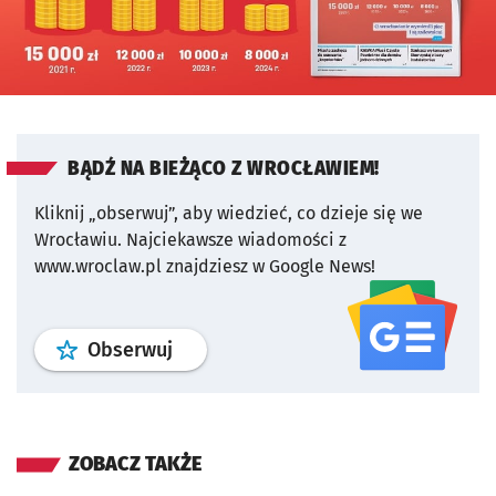
BĄDŹ NA BIEŻĄCO Z WROCŁAWIEM!
Kliknij „obserwuj”, aby wiedzieć, co dzieje się we
Wrocławiu.
Najciekawsze wiadomości z
www.wroclaw.pl znajdziesz w Google News!
profil
google news
serwisu wroclaw
Obserwuj
ZOBACZ TAKŻE