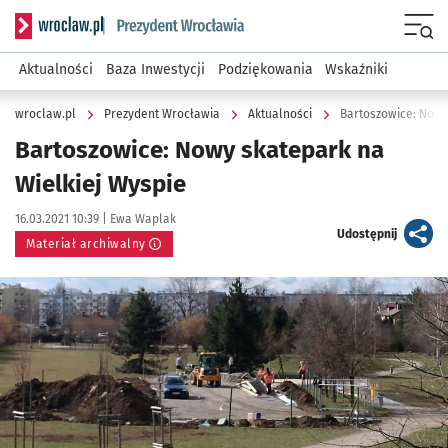
Serwis informacyjny wroclaw.pl podserwis: Prezydent Wroc
Menu
Aktualności
Baza Inwestycji
Podziękowania
Wskaźniki
wroclaw.pl
Prezydent Wrocławia
Aktualności
Bartoszowice: Nowy
Bartoszowice: Nowy skatepark na
Wielkiej Wyspie
Data publikacji:
Autor:
16.03.2021 10:39 |
Ewa Waplak
artykuł
Udostępnij
Materiał archiwalny
Kliknij, aby powiększyć