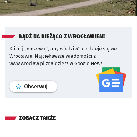
BĄDŹ NA BIEŻĄCO Z WROCŁAWIEM!
Kliknij „obserwuj”, aby wiedzieć, co dzieje się we
Wrocławiu.
Najciekawsze wiadomości z
www.wroclaw.pl znajdziesz w Google News!
profil
google news
serwisu wroclaw
Obserwuj
ZOBACZ TAKŻE