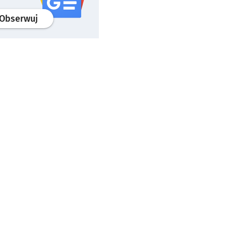
profil
google news
serwisu wroclaw.pl
Obserwuj