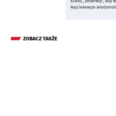
Kliknij „obserwuj”, aby 
Najciekawsze wiadomośc
ZOBACZ TAKŻE