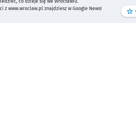
wiedzieć, co dzieje się we Wrocławiu.
i z www.wroclaw.pl znajdziesz w Google News!