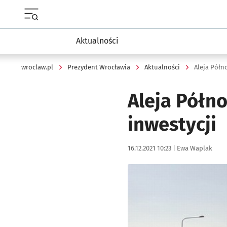
Menu główne portalu wroclaw.pl
Aktualności
wroclaw.pl
Prezydent Wrocławia
Aktualności
Aleja Półn
Aleja Półno
inwestycji
Data publikacji:
Autor:
16.12.2021 10:23 |
Ewa Waplak
Kliknij, aby powiększyć