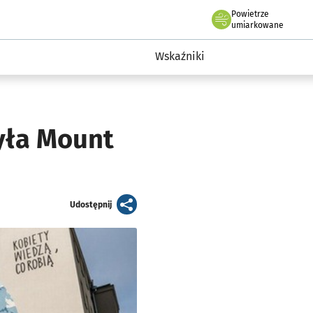
Powietrze
we Wrocławiu
ent Wrocławia
umiarkowane
a
Wskaźniki
yła Mount
artykuł
Udostępnij