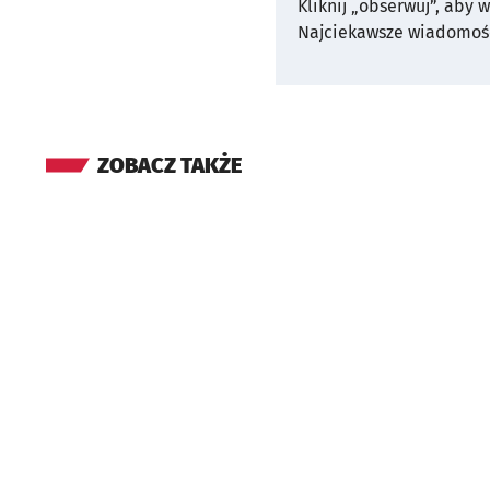
Kliknij „obserwuj”, aby 
Najciekawsze wiadomośc
ZOBACZ TAKŻE