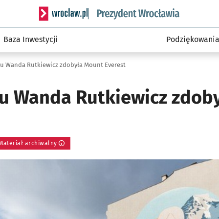
Serwis informacyjny wroclaw.pl podserwis: Prezyd
Baza Inwestycji
Podziękowani
mu Wanda Rutkiewicz zdobyła Mount Everest
mu Wanda Rutkiewicz zdob
Materiał archiwalny