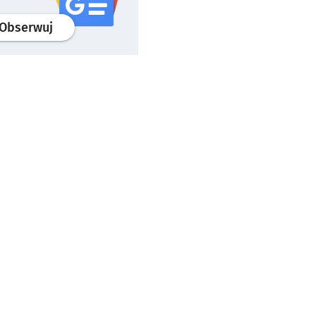
profil
google news
serwisu wroclaw.pl
Obserwuj