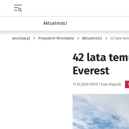
Menu główne portalu wroclaw.pl
Aktualności
wroclaw.pl
Prezydent Wrocławia
Aktualności
42 lata te
42 lata te
Everest
Data publikacji:
Autor:
17.10.2020 00:19 |
Ewa Waplak
Kliknij, aby powiększyć