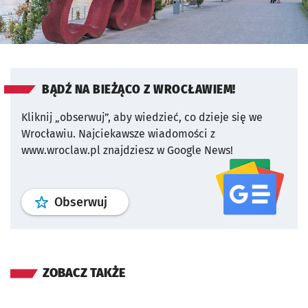
BĄDŹ NA BIEŻĄCO Z WROCŁAWIEM!
Kliknij „obserwuj”, aby wiedzieć, co dzieje się we
Wrocławiu.
Najciekawsze wiadomości z
www.wroclaw.pl znajdziesz w Google News!
profil
google news
serwisu wroclaw
Obserwuj
ZOBACZ TAKŻE