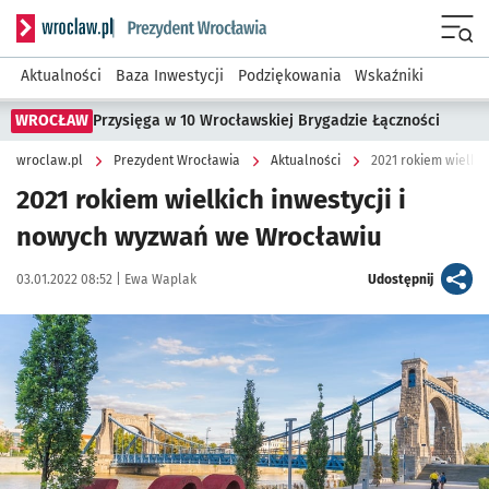
Serwis informacyjny wroclaw.pl podserwis: Prezydent Wroc
Menu
Aktualności
Baza Inwestycji
Podziękowania
Wskaźniki
WROCŁAW
Przysięga w 10 Wrocławskiej Brygadzie Łączności
wroclaw.pl
Prezydent Wrocławia
Aktualności
2021 rokiem wielki
2021 rokiem wielkich inwestycji i
nowych wyzwań we Wrocławiu
Data publikacji:
Autor:
artykuł
03.01.2022 08:52 |
Ewa Waplak
Udostępnij
Kliknij, aby powiększyć