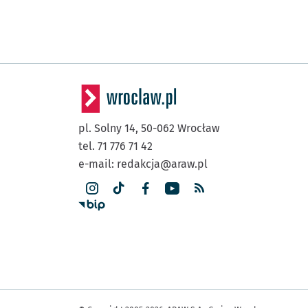
pl. Solny 14,
50-062
Wrocław
tel. 71 776 71 42
e-mail:
redakcja@araw.pl