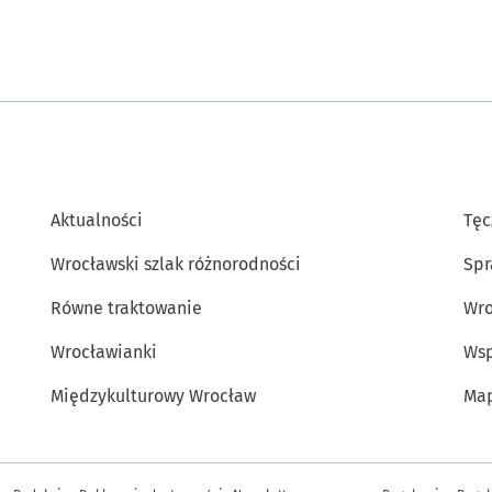
Aktualności
Tęc
Wrocławski szlak różnorodności
Spr
Równe traktowanie
Wro
Wrocławianki
Wsp
Międzykulturowy Wrocław
Map
Inne informacje