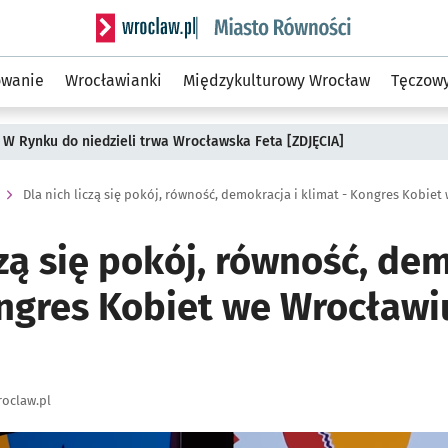
Serwis informacyjny wroclaw.pl podserwis: Mias
owanie
Wrocławianki
Międzykulturowy Wrocław
Tęczow
 W Rynku do niedzieli trwa Wrocławska Feta [ZDJĘCIA]
czą się pokój, równość, de
ongres Kobiet we Wrocławi
oclaw.pl