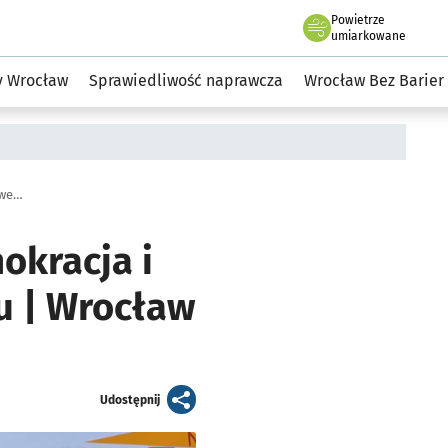
Powietrze
we Wrocławiu
to równości
umiarkowane
y Wrocław
Sprawiedliwość naprawcza
Wrocław Bez Barier
Dla nich liczą się pokój, równość, demokracja i klimat - Kongres Kobiet we Wrocławiu | Wrocław TV
mokracja i
u | Wrocław
artykuł
Udostępnij