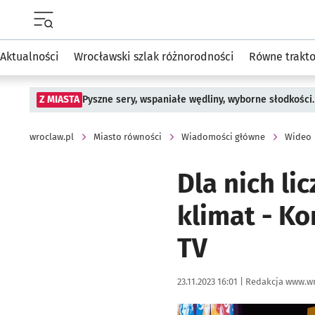
Menu główne portalu wroclaw.pl
Aktualności
Wrocławski szlak różnorodności
Równe trakt
Z MIASTA
Pyszne sery, wspaniałe wędliny, wyborne słodkości.
wroclaw.pl
Miasto równości
Wiadomości główne
Wideo
Dla nich li
klimat - K
TV
Data publikacji:
Autor:
23.11.2023 16:01 |
Redakcja www.wr
Kliknij, aby powiększyć