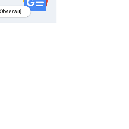
profil
google news
serwisu wroclaw.pl
Obserwuj