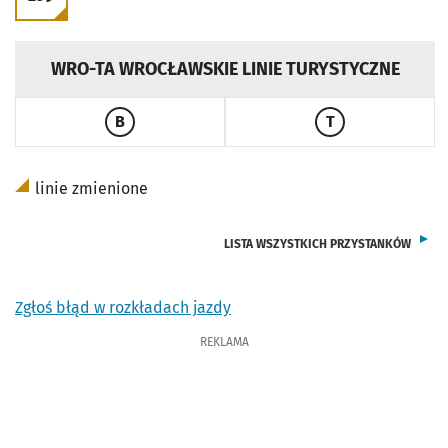
PRZEJDŹ DO ROZKŁADU LINII
WRO-TA WROCŁAWSKIE LINIE TURYSTYCZNE
B
T
PRZEJDŹ DO ROZKŁADU LINII
PRZEJDŹ DO ROZ
linie zmienione
LISTA WSZYSTKICH PRZYSTANKÓW
Zgłoś błąd w rozkładach jazdy
REKLAMA