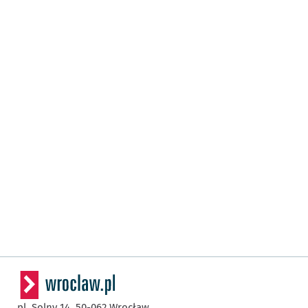
pl. Solny 14,
50-062
Wrocław