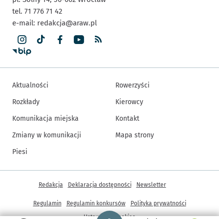
tel. 71 776 71 42
e-mail:
redakcja@araw.pl
Aktualności
Rowerzyści
Rozkłady
Kierowcy
Komunikacja miejska
Kontakt
Zmiany w komunikacji
Mapa strony
Piesi
Inne informacje
Redakcja
Deklaracja dostępności
Newsletter
Regulamin
Regulamin konkursów
Polityka prywatności
Strona główna - wroclaw.pl
Ustawienia cookies