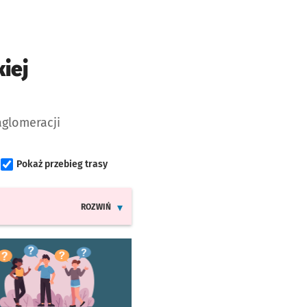
iej
aglomeracji
Pokaż przebieg trasy
ROZWIŃ
INFORMACJE O ZMIANACH W ROZKŁADACH JAZDY MPK
worzy się w nowej karcie