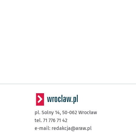
pl. Solny 14,
50-062
Wrocław
tel. 71 776 71 42
e-mail:
redakcja@araw.pl