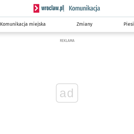
Serwis informacyjny wroclaw.pl podserwis: Ko
Komunikacja miejska
Zmiany
Piesi
REKLAMA
ad