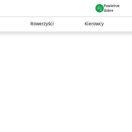
Powietrze
we Wrocławiu
munikacja
dobre
Rowerzyści
Kierowcy