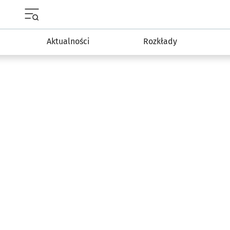
Menu główne portalu wroclaw.pl
Aktualności
Rozkłady