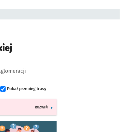
iej
aglomeracji
Pokaż przebieg trasy
ROZWIŃ
INFORMACJE O ZMIANACH W ROZKŁADACH JAZDY MPK