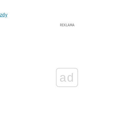
azdy
REKLAMA
ad