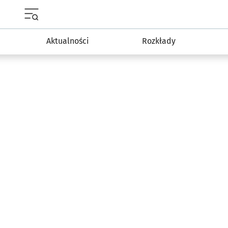
Menu główne portalu wroclaw.pl
Aktualności
Rozkłady