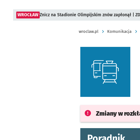
WROCŁAW
Znicz na Stadionie Olimpijskim znów zapłonął | ZD
wroclaw.pl
Komunikacja
Zmiany w rozk
Poradnik