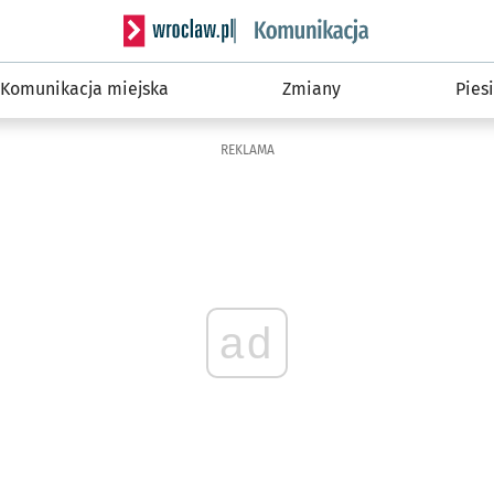
Serwis informacyjny wroclaw.pl podserwis: Ko
Komunikacja miejska
Zmiany
Piesi
REKLAMA
ad