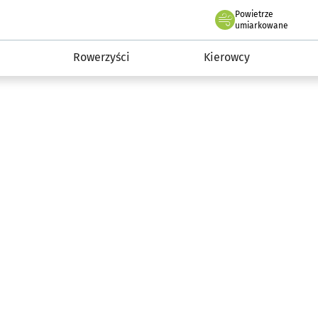
Powietrze
we Wrocławiu
munikacja
umiarkowane
Rowerzyści
Kierowcy