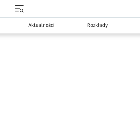
Menu główne portalu wroclaw.pl
Aktualności
Rozkłady