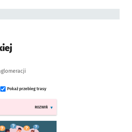
iej
aglomeracji
Pokaż przebieg trasy
ROZWIŃ
INFORMACJE O ZMIANACH W ROZKŁADACH JAZDY MPK