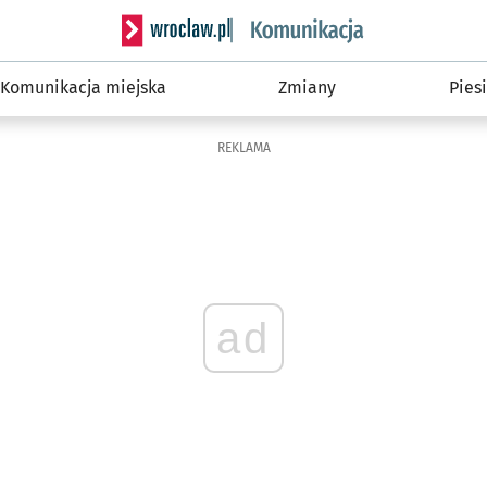
Serwis informacyjny wroclaw.pl podserwis: Ko
Komunikacja miejska
Zmiany
Piesi
REKLAMA
ad