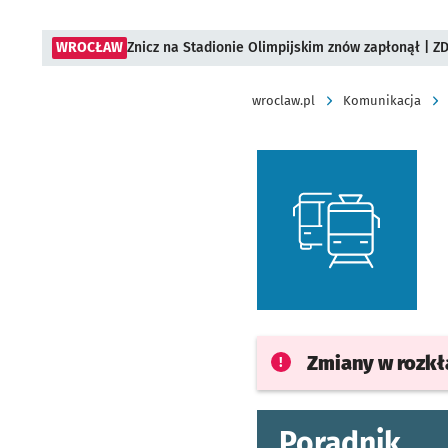
WROCŁAW
Znicz na Stadionie Olimpijskim znów zapłonął | ZD
wroclaw.pl
Komunikacja
Zmiany w rozk
Poradnik