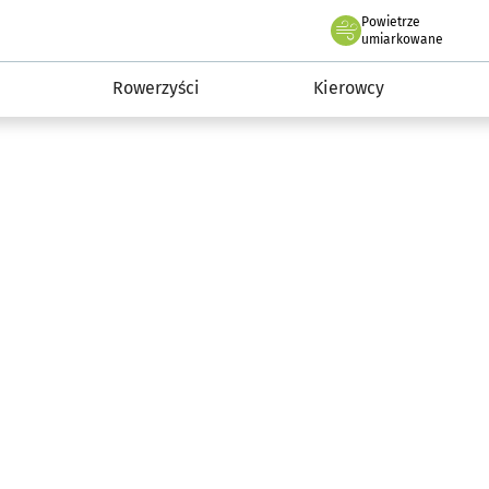
Powietrze
we Wrocławiu
munikacja
umiarkowane
Rowerzyści
Kierowcy