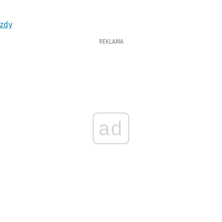
azdy
REKLAMA
ad