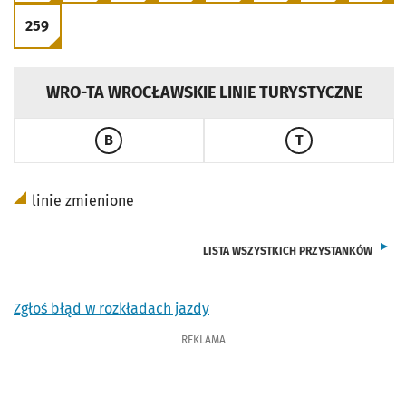
259
PRZEJDŹ DO ROZKŁADU LINII
WRO-TA WROCŁAWSKIE LINIE TURYSTYCZNE
B
T
PRZEJDŹ DO ROZKŁADU LINII
PRZEJDŹ DO ROZ
linie zmienione
LISTA WSZYSTKICH PRZYSTANKÓW
Zgłoś błąd w rozkładach jazdy
REKLAMA