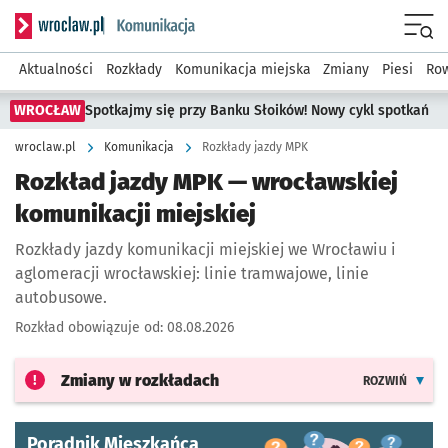
Serwis informacyjny wroclaw.pl podserwis: Komunikacja
Menu
Aktualności
Rozkłady
Komunikacja miejska
Zmiany
Piesi
Row
WROCŁAW
Spotkajmy się przy Banku Słoików! Nowy cykl spotkań
wroclaw.pl
Komunikacja
Rozkłady jazdy MPK
Rozkład jazdy MPK — wrocławskiej
komunikacji miejskiej
Rozkłady jazdy komunikacji miejskiej we Wrocławiu i
aglomeracji wrocławskiej: linie tramwajowe, linie
autobusowe.
Rozkład obowiązuje od:
08.08.2026
Zmiany w rozkładach
ROZWIŃ
Poradnik Mieszkańca