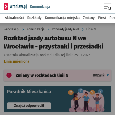
Serwis informacyjny wroclaw.pl podserwis: Komunikacja
Menu
Aktualności
Rozkłady
Komunikacja miejska
Zmiany
Piesi
Row
wroclaw.pl
Komunikacja
Rozkłady jazdy MPK
Linia N
Rozkład jazdy autobusu N we
Wrocławiu - przystanki i przesiadki
Ostatnia aktualizacja rozkładu dla tej linii:
25.07.2026
Linia zmieniona
Zmiany w rozkładach
linii N
ROZWIŃ
Poradnik Mieszkańca
- otworzy się w nowej karcie
Znajdź odpowiedź!