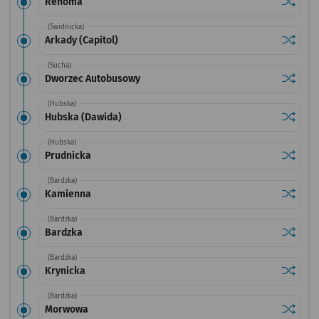
Sprawdź
przysta
Renoma
(Świdnicka)
Sprawdź
przystan
Arkady (Capitol)
(Sucha)
Sprawdź
przysta
Dworzec Autobusowy
(Hubska)
Sprawdź
przysta
Hubska (Dawida)
(Hubska)
Sprawdź
przysta
Prudnicka
(Bardzka)
Sprawdź
przysta
Kamienna
(Bardzka)
Sprawdź
przysta
Bardzka
(Bardzka)
Sprawdź
przysta
Krynicka
(Bardzka)
Sprawdź
przysta
Morwowa