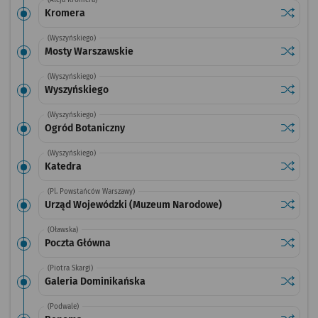
(Aleja Kromera)
Sprawdź
przysta
Kromera
(Wyszyńskiego)
Sprawdź
przysta
Mosty Warszawskie
(Wyszyńskiego)
Sprawdź
przysta
Wyszyńskiego
(Wyszyńskiego)
Sprawdź
przysta
Ogród Botaniczny
(Wyszyńskiego)
Sprawdź
przysta
Katedra
(Pl. Powstańców Warszawy)
Sprawdź
przysta
Urząd Wojewódzki (Muzeum Narodowe)
(Oławska)
Sprawdź
przysta
Poczta Główna
(Piotra Skargi)
Sprawdź
przysta
Galeria Dominikańska
(Podwale)