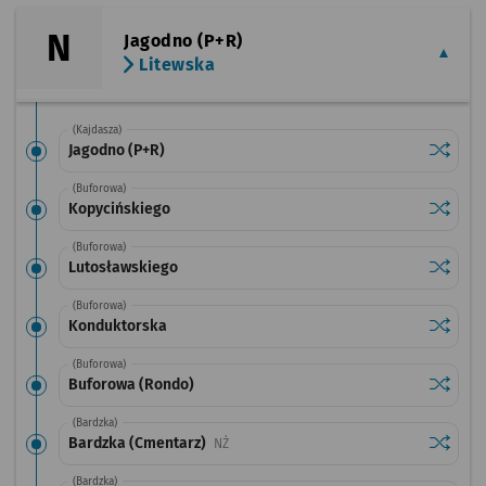
N
Jagodno (P+R)
Litewska
(Kajdasza)
Sprawdź
przysta
Jagodno (P+R)
(Buforowa)
Sprawdź
przysta
Kopycińskiego
(Buforowa)
Sprawdź
przysta
Lutosławskiego
(Buforowa)
Sprawdź
przysta
Konduktorska
(Buforowa)
Sprawdź
przysta
Buforowa (Rondo)
(Bardzka)
Sprawdź
przysta
Bardzka (Cmentarz)
Przystanek na życzenie
NŻ
(Bardzka)