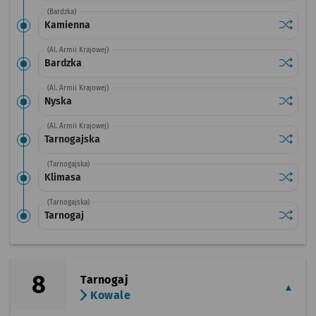
(Bardzka)
Sprawdź
przysta
Kamienna
(Al. Armii Krajowej)
Sprawdź
przysta
Bardzka
(Al. Armii Krajowej)
Sprawdź
przysta
Nyska
(Al. Armii Krajowej)
Sprawdź
przysta
Tarnogajska
(Tarnogajska)
Sprawdź
przysta
Klimasa
(Tarnogajska)
Sprawdź
przysta
Tarnogaj
8
Tarnogaj
Kowale