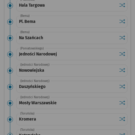
Sprawdź
przysta
Hala Targowa
(Bema)
Sprawdź
przysta
Pl. Bema
(Bema)
Sprawdź
przysta
Na Szańcach
(Poniatowskiego)
Sprawdź
przysta
Jedności Narodowej
(Jedności Narodowej)
Sprawdź
przysta
Nowowiejska
(Jedności Narodowej)
Sprawdź
przysta
Daszyńskiego
(Jedności Narodowej)
Sprawdź
przysta
Mosty Warszawskie
(Toruńska)
Sprawdź
przysta
Kromera
(Toruńska)