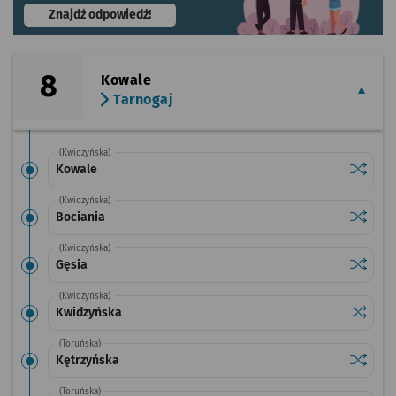
- otworzy się w nowej karcie
Znajdź odpowiedź!
8
Kowale
Tarnogaj
(Kwidzyńska)
Sprawdź
przysta
Kowale
(Kwidzyńska)
Sprawdź
przysta
Bociania
(Kwidzyńska)
Sprawdź
przysta
Gęsia
(Kwidzyńska)
Sprawdź
przysta
Kwidzyńska
(Toruńska)
Sprawdź
przysta
Kętrzyńska
(Toruńska)