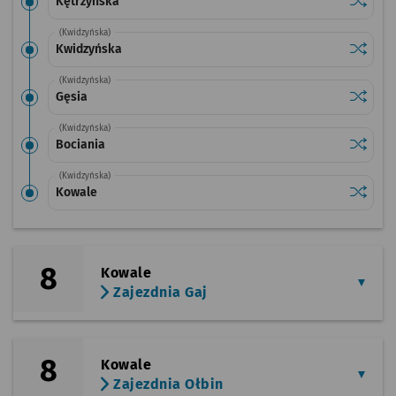
Sprawdź
przysta
Kętrzyńska
(Kwidzyńska)
Sprawdź
przysta
Kwidzyńska
(Kwidzyńska)
Sprawdź
przysta
Gęsia
(Kwidzyńska)
Sprawdź
przysta
Bociania
(Kwidzyńska)
Sprawdź
przysta
Kowale
8
Kowale
Zajezdnia Gaj
8
Kowale
Zajezdnia Ołbin