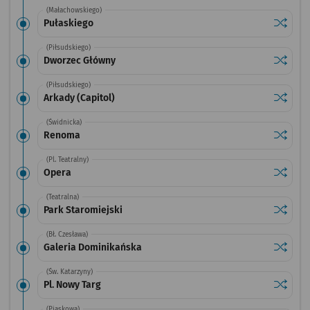
(Małachowskiego)
Sprawdź
przysta
Pułaskiego
(Piłsudskiego)
Sprawdź
przysta
Dworzec Główny
(Piłsudskiego)
Sprawdź
przystan
Arkady (Capitol)
(Świdnicka)
Sprawdź
przysta
Renoma
(Pl. Teatralny)
Sprawdź
przysta
Opera
(Teatralna)
Sprawdź
przysta
Park Staromiejski
(Bł. Czesława)
Sprawdź
przysta
Galeria Dominikańska
(Św. Katarzyny)
Sprawdź
przystan
Pl. Nowy Targ
(Piaskowa)