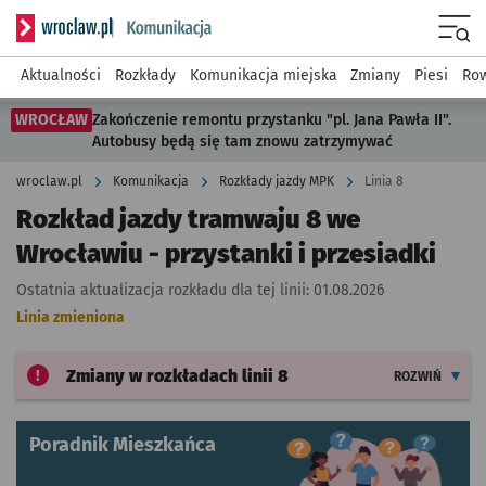
Serwis informacyjny wroclaw.pl podserwis: Komunikacja
Menu
Aktualności
Rozkłady
Komunikacja miejska
Zmiany
Piesi
Row
WROCŁAW
Zakończenie remontu przystanku "pl. Jana Pawła II".
Autobusy będą się tam znowu zatrzymywać
wroclaw.pl
Komunikacja
Rozkłady jazdy MPK
Linia 8
Rozkład jazdy tramwaju 8 we
Wrocławiu - przystanki i przesiadki
Ostatnia aktualizacja rozkładu dla tej linii:
01.08.2026
Linia zmieniona
Zmiany w rozkładach
linii 8
ROZWIŃ
Poradnik Mieszkańca