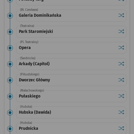
(Bł. Czesława)
Sprawdź
przysta
Galeria Dominikańska
(Teatralna)
Sprawdź
przysta
Park Staromiejski
(Pl. Teatralny)
Sprawdź
przysta
Opera
(Świdnicka)
Sprawdź
przystan
Arkady (Capitol)
(Piłsudskiego)
Sprawdź
przysta
Dworzec Główny
(Małachowskiego)
Sprawdź
przysta
Pułaskiego
(Hubska)
Sprawdź
przysta
Hubska (Dawida)
(Hubska)
Sprawdź
przysta
Prudnicka