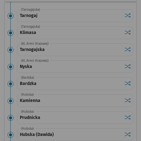
(Tarnogajska)
Sprawdź
przysta
Tarnogaj
(Tarnogajska)
Sprawdź
przysta
Klimasa
(Al. Armii Krajowej)
Sprawdź
przysta
Tarnogajska
(Al. Armii Krajowej)
Sprawdź
przysta
Nyska
(Bardzka)
Sprawdź
przysta
Bardzka
(Hubska)
Sprawdź
przysta
Kamienna
(Hubska)
Sprawdź
przysta
Prudnicka
(Hubska)
Sprawdź
przysta
Hubska (Dawida)