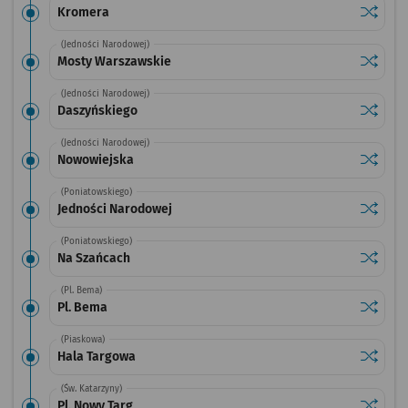
Sprawdź
przysta
Kromera
(Jedności Narodowej)
Sprawdź
przysta
Mosty Warszawskie
(Jedności Narodowej)
Sprawdź
przysta
Daszyńskiego
(Jedności Narodowej)
Sprawdź
przysta
Nowowiejska
(Poniatowskiego)
Sprawdź
przysta
Jedności Narodowej
(Poniatowskiego)
Sprawdź
przysta
Na Szańcach
(Pl. Bema)
Sprawdź
przysta
Pl. Bema
(Piaskowa)
Sprawdź
przysta
Hala Targowa
(Św. Katarzyny)
Sprawdź
przystan
Pl. Nowy Targ