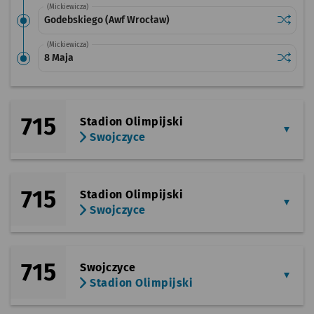
(Mickiewicza)
Sprawdź
przysta
Godebskiego (Awf Wrocław)
(Mickiewicza)
Sprawdź
przysta
8 Maja
715
Stadion Olimpijski
Swojczyce
715
Stadion Olimpijski
Swojczyce
715
Swojczyce
Stadion Olimpijski