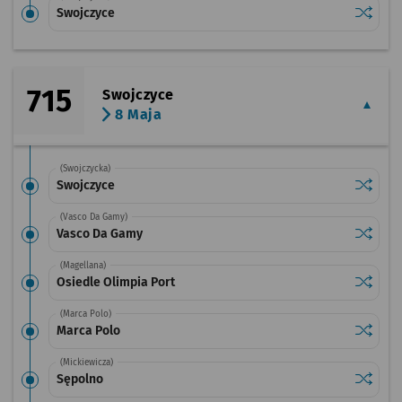
Sprawdź
przysta
Swojczyce
715
Swojczyce
8 Maja
(Swojczycka)
Sprawdź
przysta
Swojczyce
(Vasco Da Gamy)
Sprawdź
przysta
Vasco Da Gamy
(Magellana)
Sprawdź
przysta
Osiedle Olimpia Port
(Marca Polo)
Sprawdź
przysta
Marca Polo
(Mickiewicza)
Sprawdź
przysta
Sępolno