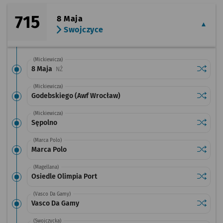
715
8 Maja
Swojczyce
(Mickiewicza)
Sprawdź
przysta
8 Maja
Przystanek na życzenie
NŻ
(Mickiewicza)
Sprawdź
przysta
Godebskiego (Awf Wrocław)
(Mickiewicza)
Sprawdź
przysta
Sępolno
(Marca Polo)
Sprawdź
przysta
Marca Polo
(Magellana)
Sprawdź
przysta
Osiedle Olimpia Port
(Vasco Da Gamy)
Sprawdź
przysta
Vasco Da Gamy
(Swojczycka)