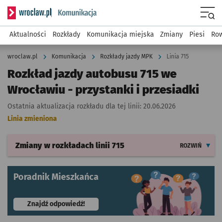
Serwis informacyjny wroclaw.pl podserwis: Komunikacja
Menu
Aktualności
Rozkłady
Komunikacja miejska
Zmiany
Piesi
Row
wroclaw.pl
Komunikacja
Rozkłady jazdy MPK
Linia 715
Rozkład jazdy autobusu 715 we
Wrocławiu - przystanki i przesiadki
Ostatnia aktualizacja rozkładu dla tej linii:
20.06.2026
Linia zmieniona
Zmiany w rozkładach
linii 715
ROZWIŃ
Poradnik Mieszkańca
- otworzy się w nowej karcie
Znajdź odpowiedź!