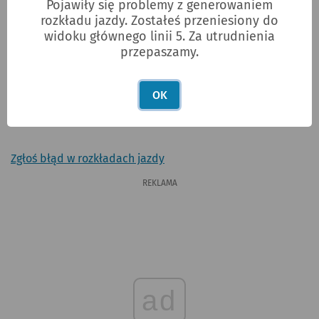
Pojawiły się problemy z generowaniem
5
Zajezdnia Borek
rozkładu jazdy. Zostałeś przeniesiony do
Księże Małe
widoku głównego linii 5. Za utrudnienia
przepaszamy.
5
Zajezdnia Borek
OK
Księże Małe
Zgłoś błąd w rozkładach jazdy
REKLAMA
ad