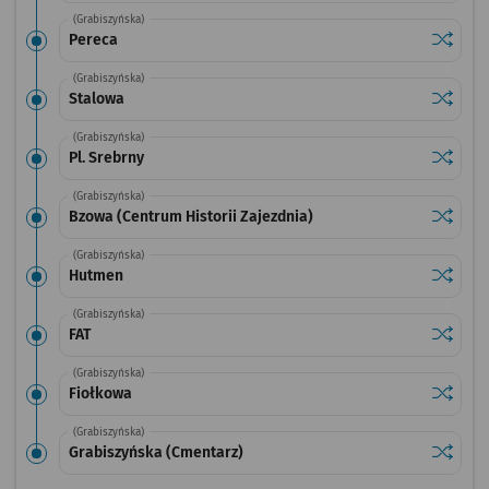
(Grabiszyńska)
Sprawdź
przysta
Pereca
(Grabiszyńska)
Sprawdź
przysta
Stalowa
(Grabiszyńska)
Sprawdź
przystan
Pl. Srebrny
(Grabiszyńska)
Sprawdź
przystan
Bzowa (Centrum Historii Zajezdnia)
(Grabiszyńska)
Sprawdź
przysta
Hutmen
(Grabiszyńska)
Sprawdź
przysta
FAT
(Grabiszyńska)
Sprawdź
przysta
Fiołkowa
(Grabiszyńska)
Sprawdź
przysta
Grabiszyńska (Cmentarz)