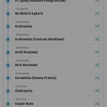
Sprawdź
przysta
Pl. Zgody (Muzeum Etnograficzne)
(Traugutta)
Sprawdź
przysta
Na Niskich Łąkach
(Krakowska)
Sprawdź
przysta
Krakowska
(Krakowska)
Sprawdź
przysta
Krakowska (Centrum Handlowe)
(Krakowska)
Sprawdź
przysta
Armii Krajowej
(Krakowska)
Sprawdź
przysta
Park Wschodni
(Krakowska)
Sprawdź
przysta
Karwińska (Dawna Pralnia)
(Opolska)
Sprawdź
przysta
Głubczycka
(Opolska)
Sprawdź
przysta
Księże Małe