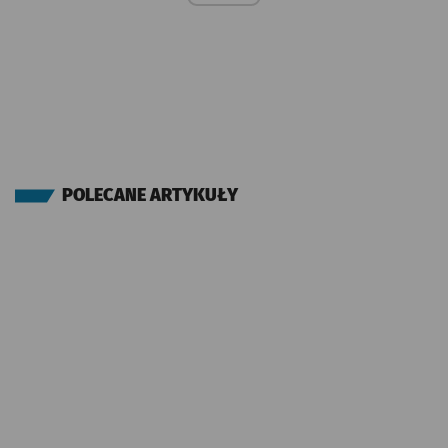
POLECANE ARTYKUŁY