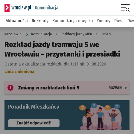
Serwis informacyjny wroclaw.pl podserwis: Komunikacja
Menu
Aktualności
Rozkłady
Komunikacja miejska
Zmiany
Piesi
Row
wroclaw.pl
Komunikacja
Rozkłady jazdy MPK
Linia 5
Rozkład jazdy tramwaju 5 we
Wrocławiu - przystanki i przesiadki
Ostatnia aktualizacja rozkładu dla tej linii:
01.08.2026
Linia zmieniona
Zmiany w rozkładach
linii 5
ROZWIŃ
Poradnik Mieszkańca
- otworzy się w nowej karcie
Znajdź odpowiedź!